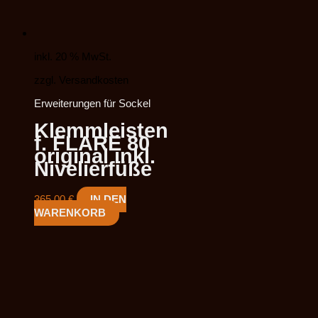
inkl. 20 % MwSt.
zzgl. Versandkosten
Erweiterungen für Sockel
Klemmleisten
f. FLARE 80
original inkl.
Nivelierfüße
365,00
€
IN DEN
WARENKORB