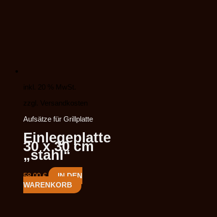
inkl. 20 % MwSt.
zzgl. Versandkosten
Aufsätze für Grillplatte
Einlegeplatte
30 x 30 cm
„stahl“
58,00
€
IN DEN
WARENKORB