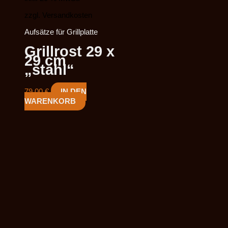
zzgl. Versandkosten
Aufsätze für Grillplatte
Grillrost 29 x
29 cm
„stahl“
79,00
€
IN DEN
WARENKORB