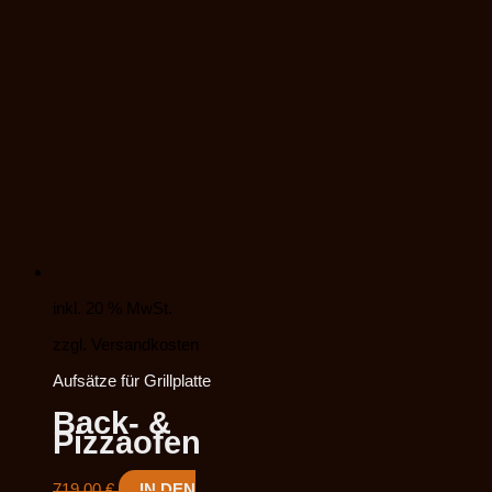
inkl. 20 % MwSt.
zzgl. Versandkosten
Aufsätze für Grillplatte
Back- &
Pizzaofen
719,00
€
IN DEN