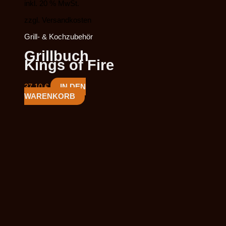
inkl. 20 % MwSt.
zzgl. Versandkosten
Grill- & Kochzubehör
Grillbuch
Kings of Fire
37,10
€
IN DEN
WARENKORB