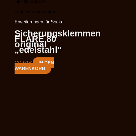
inkl. 20 % MwSt.
zzgl. Versandkosten
Erweiterungen für Sockel
Sicherungsklemmen
FLARE 80
original
„edelstahl“
131,00
€
IN DEN
WARENKORB