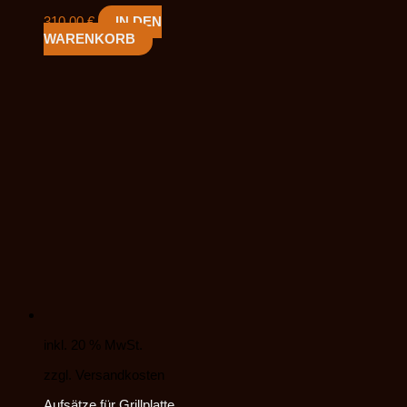
310,00
€
IN DEN
WARENKORB
inkl. 20 % MwSt.
zzgl. Versandkosten
Aufsätze für Grillplatte