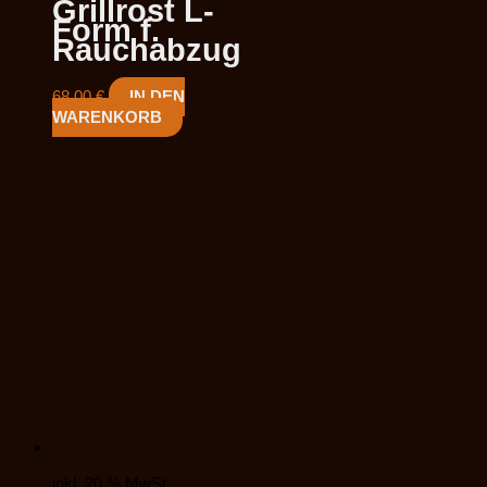
Grillrost L-
Form f.
Rauchabzug
68,00
€
IN DEN
WARENKORB
inkl. 20 % MwSt.