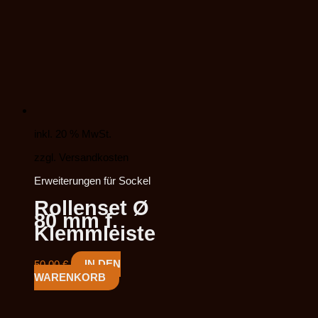
inkl. 20 % MwSt.
zzgl. Versandkosten
Erweiterungen für Sockel
Rollenset Ø
80 mm f.
Klemmleiste
50,00
€
IN DEN
WARENKORB