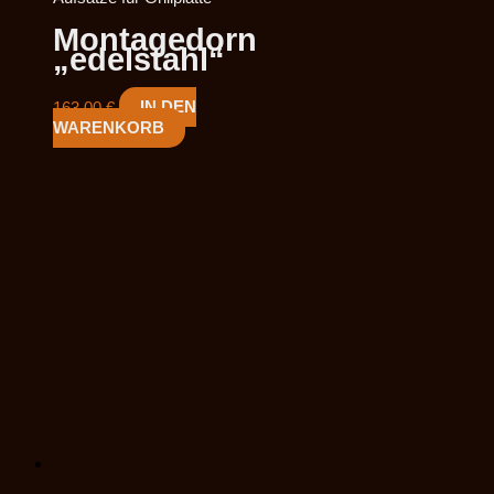
Montagedorn
„edelstahl“
163,00
€
IN DEN
WARENKORB