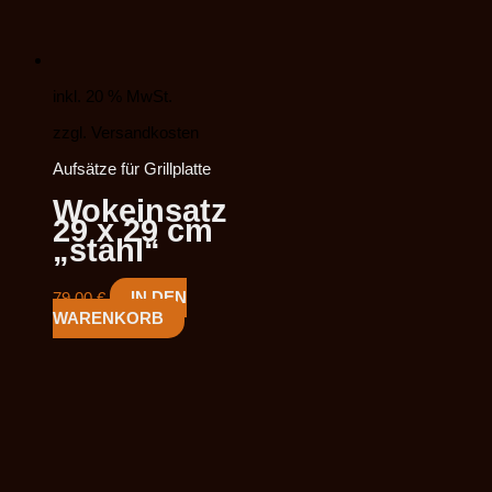
inkl. 20 % MwSt.
zzgl. Versandkosten
Aufsätze für Grillplatte
Wokeinsatz
29 x 29 cm
„stahl“
79,00
€
IN DEN
WARENKORB