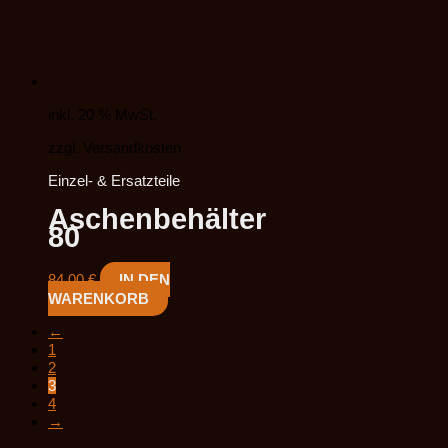
inkl. 20 % MwSt.
zzgl. Versandkosten
Einzel- & Ersatzteile
Aschenbehälter
80
84,00
€
IN DEN
WARENKORB
←
1
2
3
4
→