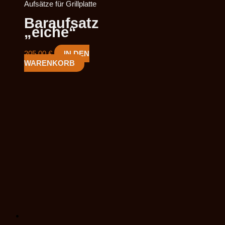
Aufsätze für Grillplatte
Baraufsatz
„eiche“
205,00
€
IN DEN
WARENKORB