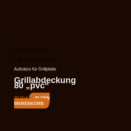
inkl. 20 % MwSt.
zzgl. Versandkosten
Aufsätze für Grillplatte
Grillabdeckung
80 „pvc“
75,00
€
IN DEN
WARENKORB