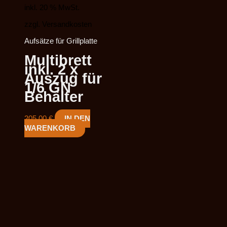
inkl. 20 % MwSt.
zzgl. Versandkosten
Aufsätze für Grillplatte
Multibrett
inkl. 2 x
Auszug für
1/6 GN
Behälter
205,00
€
IN DEN
WARENKORB