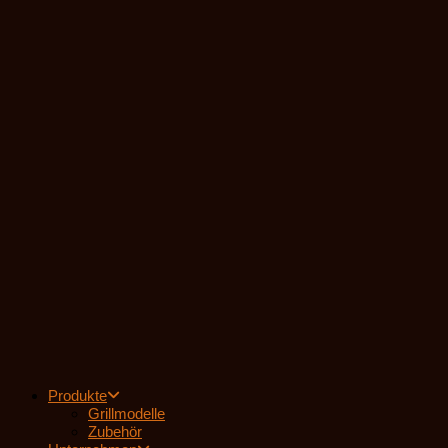
Zum
Inhalt
springen
Produkte
Grillmodelle
Zubehör