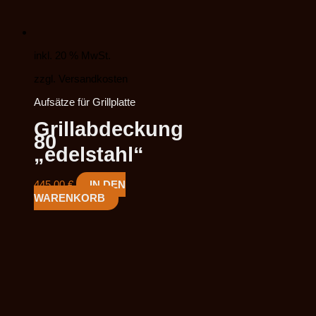
inkl. 20 % MwSt.
zzgl. Versandkosten
Aufsätze für Grillplatte
Grillabdeckung
80
„edelstahl“
445,00
€
IN DEN
WARENKORB