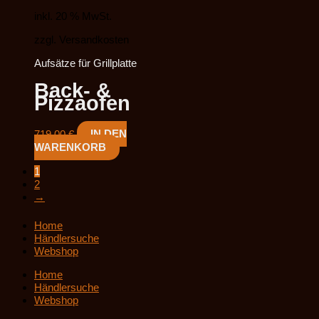
inkl. 20 % MwSt.
zzgl. Versandkosten
Aufsätze für Grillplatte
Back- &
Pizzaofen
719,00
€
IN DEN
WARENKORB
1
2
→
Home
Händlersuche
Webshop
Home
Händlersuche
Webshop