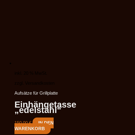
inkl. 20 % MwSt.
zzgl. Versandkosten
Aufsätze für Grillplatte
Einhängetasse
„edelstahl“
150,00
€
IN DEN
WARENKORB