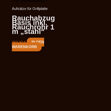
zzgl. Versandkosten
Aufsätze für Grillplatte
Rauchabzug
Basis inkl.
Rauchrohr 1
m „stahl“
360,00
€
IN DEN
WARENKORB