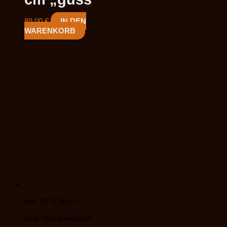
89,00
€
IN DEN
WARENKORB
inkl. 20 % MwSt.
zzgl. Versandkosten