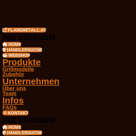
FLAREMETALL.AT
not clickable
HOME
HÄNDLERSUCHE
WEBSHOP
Produkte
Grillmodelle
Zubehör
Unternehmen
Über uns
Team
Infos
FAQs
KONTAKT
not clickable
HOME
HÄNDLERSUCHE