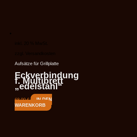
inkl. 20 % MwSt.
zzgl. Versandkosten
Aufsätze für Grillplatte
Eckverbindung
f. Multibrett
„edelstahl“
68,00
€
IN DEN
WARENKORB