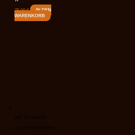
75,00
€
IN DEN
WARENKORB
inkl. 20 % MwSt.
zzgl. Versandkosten