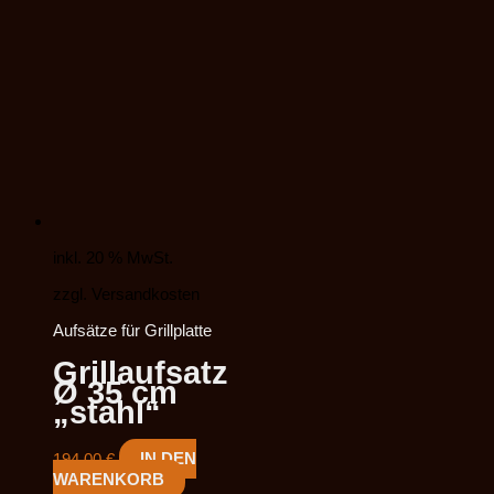
inkl. 20 % MwSt.
zzgl. Versandkosten
Aufsätze für Grillplatte
Grillaufsatz
Ø 35 cm
„stahl“
194,00
€
IN DEN
WARENKORB