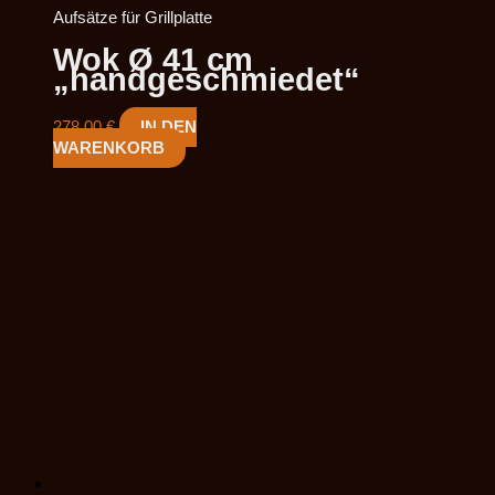
Aufsätze für Grillplatte
Wok Ø 41 cm
„handgeschmiedet“
278,00
€
IN DEN
WARENKORB