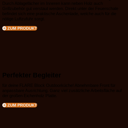
Durch Ablagefächer im Inneren kann neben Holz auch
Grillzubehör gut verstaut werden. Direkt unter der Feuerschale
befindet sich eine praktische Aschenlade, welche auch für die
nötige Luftzufuhr sorgt.
ZUM PRODUKT
Perfekter Begleiter
für deine FLARE Block Outdoorküche! Abnehmbare Front für
anpassbare Ausrichtung. Ganz viel zusätzliche Arbeitsfläche auf
der großen Eichenholz Platte.
ZUM PRODUKT