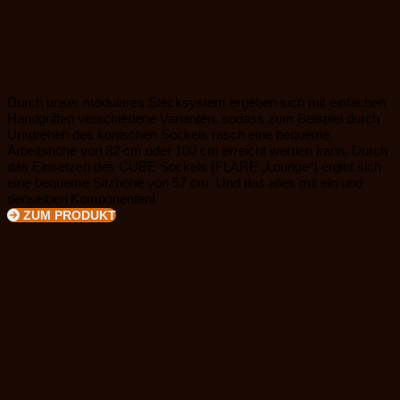
Durch unser modulares Stecksystem ergeben sich mit einfachen
Handgriffen verschiedene Varianten, sodass zum Beispiel durch
Umdrehen des konischen Sockels rasch eine bequeme
Arbeitshöhe von 82 cm oder 100 cm erreicht werden kann. Durch
das Einsetzen des CUBE Sockels (FLARE „Lounge“) ergibt sich
eine bequeme Sitzhöhe von 57 cm. Und das alles mit ein und
denselben Komponenten!
ZUM PRODUKT