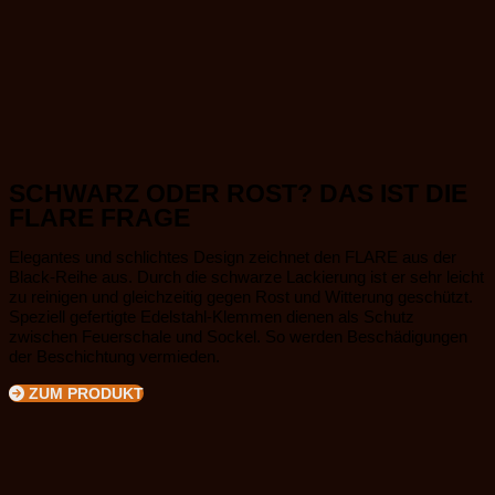
SCHWARZ ODER ROST? DAS IST DIE
FLARE FRAGE
Elegantes und schlichtes Design zeichnet den FLARE aus der
Black-Reihe aus. Durch die schwarze Lackierung ist er sehr leicht
zu reinigen und gleichzeitig gegen Rost und Witterung geschützt.
Speziell gefertigte Edelstahl-Klemmen dienen als Schutz
zwischen Feuerschale und Sockel. So werden Beschädigungen
der Beschichtung vermieden.
ZUM PRODUKT