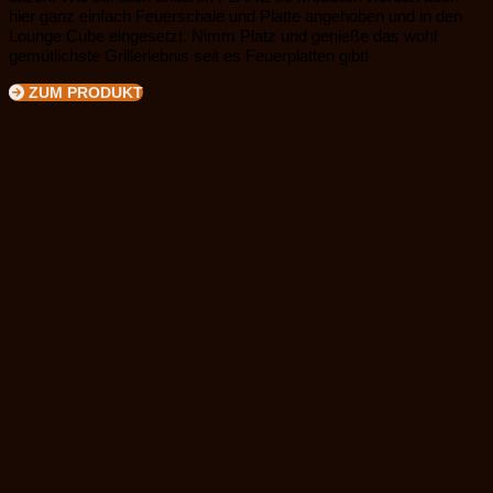
hier ganz einfach Feuerschale und Platte angehoben und in den
Lounge Cube eingesetzt. Nimm Platz und genieße das wohl
gemütlichste Grillerlebnis seit es Feuerplatten gibt!
ZUM PRODUKT