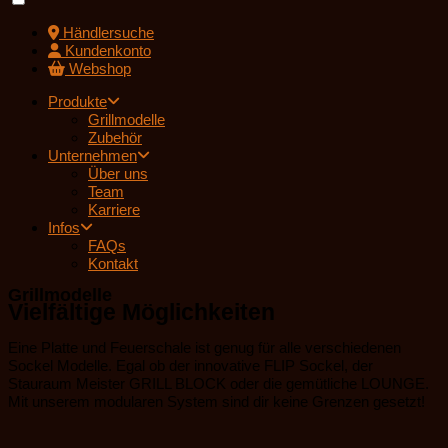
Händlersuche
Kundenkonto
Webshop
Produkte
Grillmodelle
Zubehör
Unternehmen
Über uns
Team
Karriere
Infos
FAQs
Kontakt
Grillmodelle
Vielfältige Möglichkeiten
Eine Platte und Feuerschale ist genug für alle verschiedenen
Sockel Modelle. Egal ob der innovative FLIP Sockel, der
Stauraum Meister GRILL BLOCK oder die gemütliche LOUNGE.
Mit unserem modularen System sind dir keine Grenzen gesetzt!