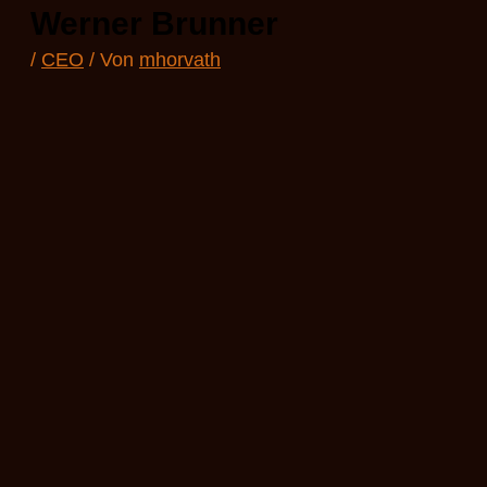
Werner Brunner
/
CEO
/ Von
mhorvath